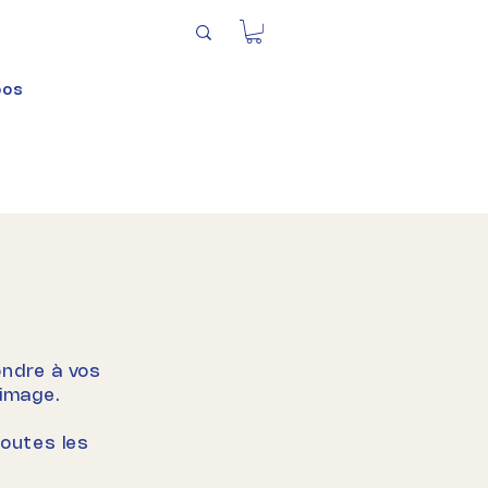
pos
ondre à vos
 image.
toutes les